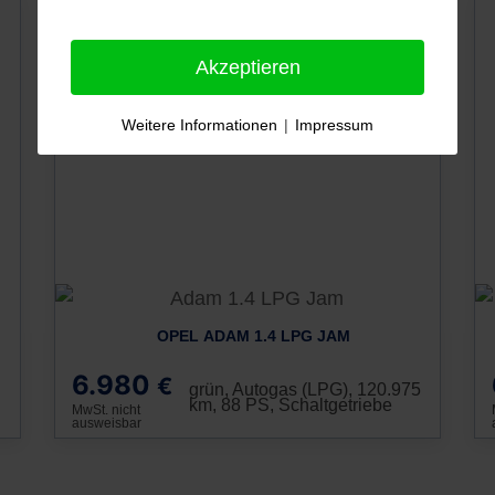
Akzeptieren
Weitere Informationen
|
Impressum
OPEL ADAM 1.4 LPG JAM
6.980
€
grün, Autogas (LPG), 120.975
km, 88 PS, Schaltgetriebe
MwSt. nicht
ausweisbar