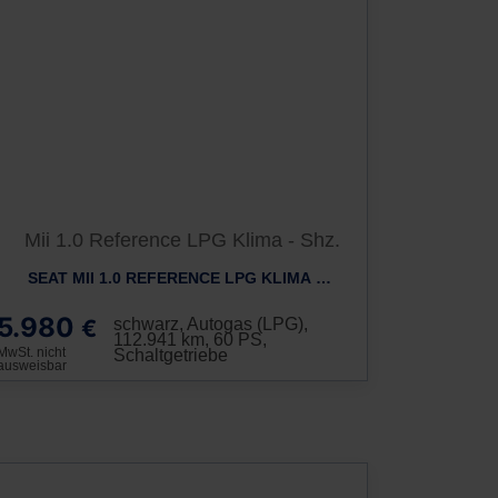
SEAT MII 1.0 REFERENCE LPG KLIMA - SHZ.
5.980
€
schwarz, Autogas (LPG),
112.941 km, 60 PS,
MwSt. nicht
Schaltgetriebe
ausweisbar