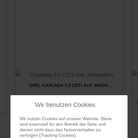
OPEL CASCADA 2.0 CDTI AUT. INNOVATION
6.900
€
schwarz, Diesel, 110.160 km,
Wir benutzen Cookies
165 PS, Automatik
MwSt. nicht
ausweisbar
Wir nutzen Cookies auf unserer Website. Diese
sind essenziell für den Betrieb der Seite und
dienen nicht dazu das Nutzerverhalten zu
verfolgen (Tracking Cookies).